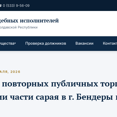
 0 (533) 9-56-09
удебных исполнителей
олдавской Республики
ущества
Проверка должников
Вакансии
Контак
АЛЯ, 2026
 повторных публичных тор
и части сарая в г. Бендеры 