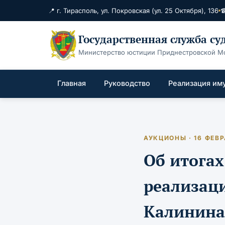
📍 г. Тирасполь, ул. Покровская (ул. 25 Октября), 136
☎
Государственная служба с
Министерство юстиции Приднестровской М
Главная
Руководство
Реализация им
АУКЦИОНЫ · 16 ФЕВР
Об итогах
реализаци
Калинина