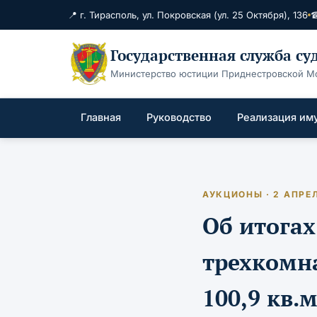
📍 г. Тирасполь, ул. Покровская (ул. 25 Октября), 136
☎
Государственная служба с
Министерство юстиции Приднестровской М
Главная
Руководство
Реализация им
АУКЦИОНЫ · 2 АПРЕЛ
Об итогах
трехкомн
100,9 кв.м