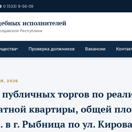
 0 (533) 9-56-09
удебных исполнителей
олдавской Республики
ущества
Проверка должников
Вакансии
Контак
Я, 2026
 публичных торгов по реал
атной квартиры, общей пл
. в г. Рыбница по ул. Киров