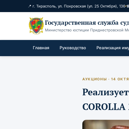
📍 г. Тирасполь, ул. Покровская (ул. 25 Октября), 136
☎
Государственная служба с
Министерство юстиции Приднестровской М
Главная
Руководство
Реализация им
АУКЦИОНЫ · 14 ОКТЯ
Реализуе
COROLLA 