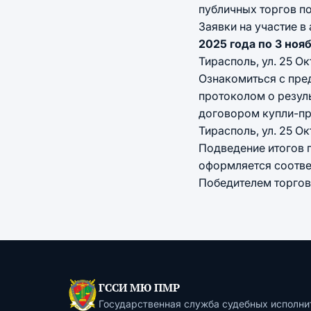
публичных торгов п
Заявки на участие 
2025 года по 3 ноя
Тирасполь, ул. 25 Окт
Ознакомиться с пре
протоколом о резул
договором купли-про
Тирасполь, ул. 25 Окт
Подведение итогов 
оформляется соотв
Победителем торгов
ГССИ МЮ ПМР
Государственная служба судебных исполни