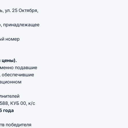
ь, ул. 25 Октября,
о, принадлежащее
ый номер
 цены).
еменно подавшие
, обеспечившие
мационном
лнителей
88, КУБ 00, к/с
5 года
тв победителя