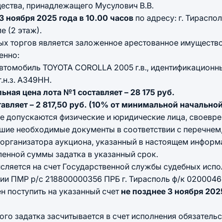
ества, принадлежащего Мусулович В.В.
3 ноября 2025 года в 10.00 часов
по адресу: г. Тираспол
е (2 этаж).
х торгов является заложенное арестованное имуществ
енно:
автомобиль TOYOTA COROLLA 2005 г.в., идентификационн
.н.з. А349НН.
ная цена лота №1 составляет – 28 175 руб.
авляет – 2 817,50 руб. (10% от минимальной начальной
не допускаются физические и юридические лица, своевр
вшие необходимые документы в соответствии с перечнем
т организатора аукциона, указанный в настоящем инфор
ленной суммы задатка в указанный срок.
ется на счет Государственной службы судебных испо
и ПМР р/с 218800000356 ПРБ г. Тирасполь ф/к 02000465
н поступить на указанный счет
не позднее 3 ноября 202
адатка засчитывается в счет исполнения обязательс