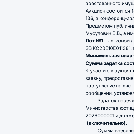
арестованного имущ
Аукцион состоится
1
136, в конференц-зал
Предметом публичны
Мусулович В.В., а им
Лот №1
– легковой 
SBIKC20E10E011281, г
Минимальная началь
Сумма задатка сост
К участию в аукцио
заявку, предостави
поступление на сче
сообщении, установ
Задаток перечисля
Министерства юстици
2029000001 и долже
(включительно).
Сумма внесенного з