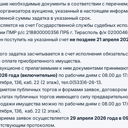
вшие необходимые документы в соответствии с перечнем
т организатора аукциона, указанный в настоящем инфор
ленной суммы задатка в указанный срок.
ется на счет Государственной службы судебных испо
и ПМР р/с 218800000356 ПРБ г. Тирасполь ф/к 02000465
н поступить на указанный счет
не позднее 21 апреля 20
адатка засчитывается в счет исполнения обязательс
о оплате приобретенного имущества.
в аукционе с прилагаемыми к ним документами принимаю
2026 года (включительно)
по рабочим дням с 08.00 до 17.
ября, 136, каб. 22 (2 этаж), тел.0(533)6-26-13.
дметом публичных торгов и формами заявок, договором 
ьтатах публичных торгов имеющего силу предварительно
дажи имущества можно по рабочим дням с 08.00 до 17.00
ября, 136, каб. 22 (2 этаж).
приема заявок осуществляется
29 апреля
2026 года в 0
етствующим протоколом.