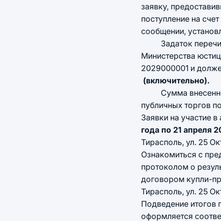
заявку, предостави
поступление на сче
сообщении, установ
Задаток перечисля
Министерства юстици
2029000001 и долже
(включительно).
Сумма внесенного з
публичных торгов п
Заявки на участие 
года по 21 апреля 
Тирасполь, ул. 25 Окт
Ознакомиться с пре
протоколом о резул
договором купли-про
Тирасполь, ул. 25 Окт
Подведение итогов 
оформляется соотв